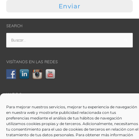
Enviar
i
v
a
SEARCH
c
i
d
Buscar
a
por:
d
VISÍTANOS EN LAS REDES
IALE 3.0
Iale 3.0 · Acceso Familias y Alumnos
Para mejorar nuestros servicios, mejorar tu experiencia de navegación
en nuestra web y mostrarte publicidad relacionada con tus
preferencias mediante el análisis de tus hábitos de navegación
utilizamos cookies propias y de terceros. Adicionalmente, necesitamos
tu consentimiento para el uso de cookies de terceros en relación con el
tratamiento de tus datos personales. Para obtener más información
© Iale International School