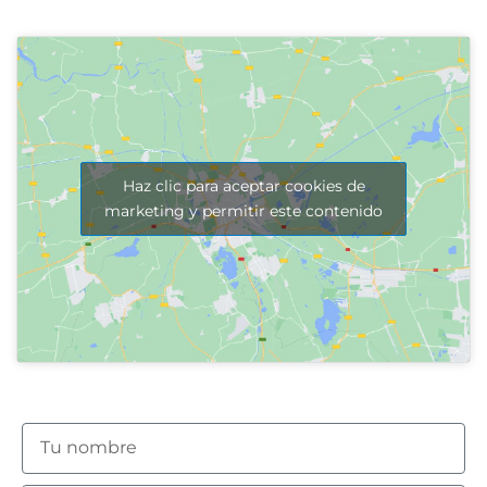
Haz clic para aceptar cookies de
marketing y permitir este contenido
N
o
m