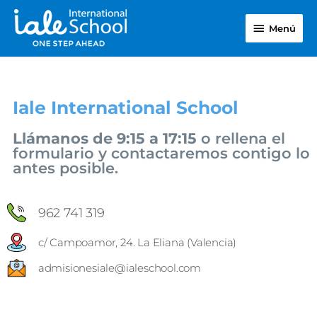
Ir
Menú
al
Menú
contenido
Iale International School
Llámanos de 9:15 a 17:15
o rellena el
formulario y contactaremos contigo lo
antes posible.
962 741 319
c/ Campoamor, 24. La Eliana (Valencia)
admisionesiale@ialeschool.com