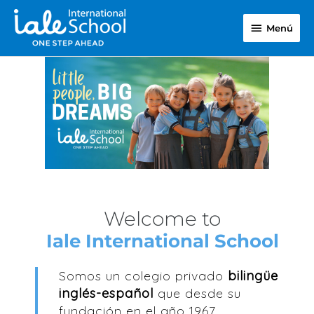
Ir
Menú
al
Menú
contenido
Welcome to
Iale International School
Somos un colegio privado
bilingüe
inglés-español
que desde su
fundación en el año 1967,