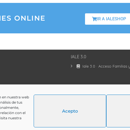
ES ONLINE
IR A IALESHOP
IALE 3.0
Iale 3.0 · Acceso Familias
ón en nuestra web
álisis de tus
ionalmente,
Acepto
relación con el
isita nuestra
Avi