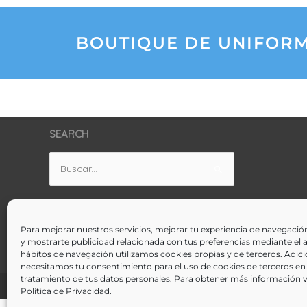
BOUTIQUE DE UNIFORM
SEARCH
Buscar
por:
VISÍTANOS EN LAS REDES
Para mejorar nuestros servicios, mejorar tu experiencia de navegaci
y mostrarte publicidad relacionada con tus preferencias mediante el an
hábitos de navegación utilizamos cookies propias y de terceros. Adic
necesitamos tu consentimiento para el uso de cookies de terceros en 
tratamiento de tus datos personales. Para obtener más información v
© Iale International School
Política de Privacidad
.