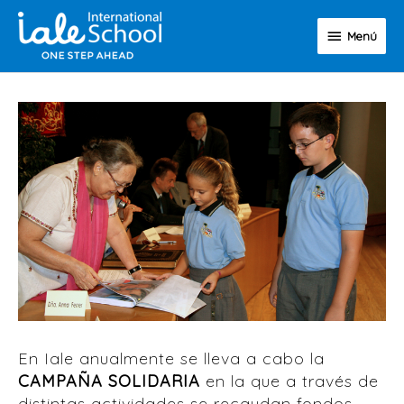
Ir
Menú
al
Menú
contenido
En Iale anualmente se lleva a cabo la
CAMPAÑA SOLIDARIA
en la que a través de
distintas actividades se recaudan fondos