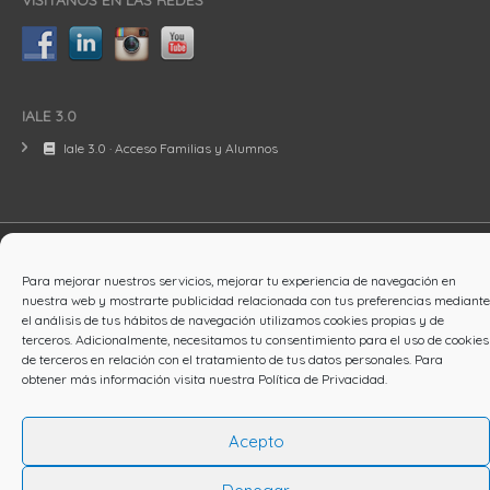
IALE 3.0
Iale 3.0 · Acceso Familias y Alumnos
© Iale International School
Para mejorar nuestros servicios, mejorar tu experiencia de navegación en
nuestra web y mostrarte publicidad relacionada con tus preferencias mediante
Aviso Legal
Política de Cookies
Política de Privacidad
el análisis de tus hábitos de navegación utilizamos cookies propias y de
terceros. Adicionalmente, necesitamos tu consentimiento para el uso de cookies
de terceros en relación con el tratamiento de tus datos personales. Para
English
Español
obtener más información visita nuestra
Política de Privacidad
.
Acepto